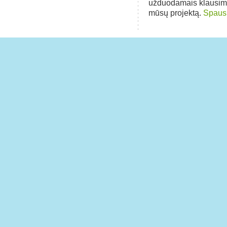
užduodamais klausim
mūsų projektą.
Spausk