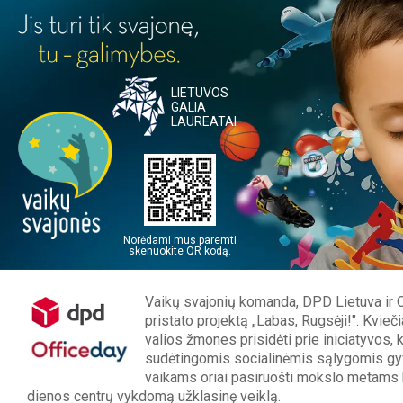
LIETUVOS
GALIA
LAUREATAI
Norėdami mus paremti
skenuokite QR kodą.
Vaikų svajonių komanda, DPD Lietuva ir O
pristato projektą „Labas, Rugsėji!". Kvie
valios žmones prisidėti prie iniciatyvos, 
sudėtingomis socialinėmis sąlygomis g
vaikams oriai pasiruošti mokslo metams 
dienos centrų vykdomą užklasinę veiklą.