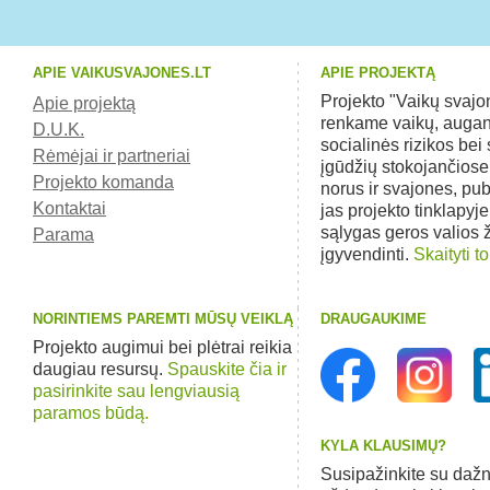
APIE VAIKUSVAJONES.LT
APIE PROJEKTĄ
Projekto "Vaikų svaj
Apie projektą
renkame vaikų, augan
D.U.K.
socialinės rizikos bei 
Rėmėjai ir partneriai
įgūdžių stokojančios
Projekto komanda
norus ir svajones, pu
Kontaktai
jas projekto tinklapyj
sąlygas geros valios
Parama
įgyvendinti.
Skaityti to
NORINTIEMS PAREMTI MŪSŲ VEIKLĄ
DRAUGAUKIME
Projekto augimui bei plėtrai reikia
daugiau resursų.
Spauskite čia ir
pasirinkite sau lengviausią
paramos būdą.
KYLA KLAUSIMŲ?
Susipažinkite su dažn