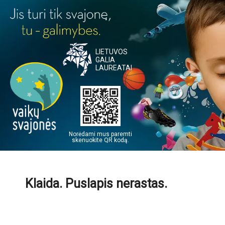
LIETUVOS
GALIA
LAUREATAI
Norėdami mus paremti
skenuokite QR kodą.
Klaida. Puslapis nerastas.