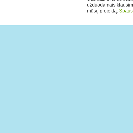
užduodamais klausim
mūsų projektą.
Spausk