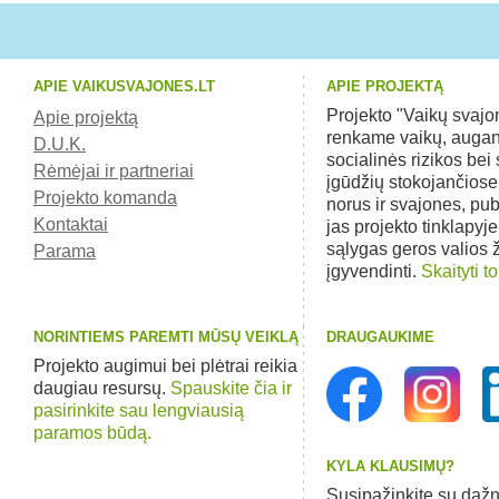
APIE VAIKUSVAJONES.LT
APIE PROJEKTĄ
Projekto "Vaikų svaj
Apie projektą
renkame vaikų, augan
D.U.K.
socialinės rizikos bei 
Rėmėjai ir partneriai
įgūdžių stokojančios
Projekto komanda
norus ir svajones, pu
Kontaktai
jas projekto tinklapyj
sąlygas geros valios
Parama
įgyvendinti.
Skaityti to
NORINTIEMS PAREMTI MŪSŲ VEIKLĄ
DRAUGAUKIME
Projekto augimui bei plėtrai reikia
daugiau resursų.
Spauskite čia ir
pasirinkite sau lengviausią
paramos būdą.
KYLA KLAUSIMŲ?
Susipažinkite su dažn