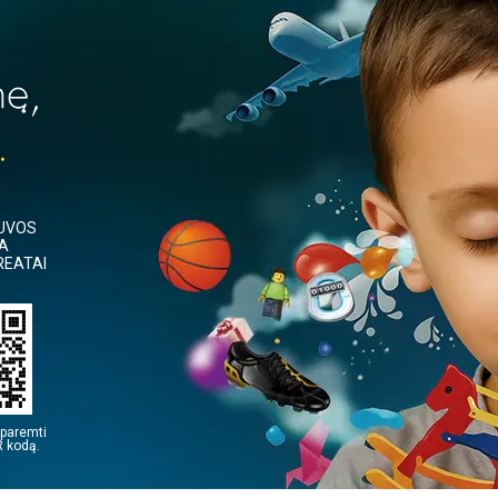
TUVOS
IA
REATAI
paremti
 kodą.