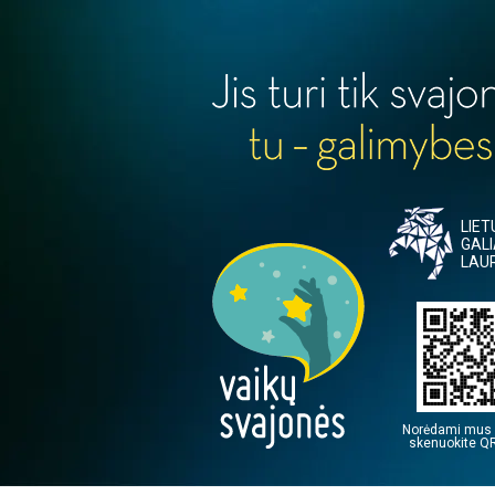
LIE
GAL
LAU
Norėdami mus 
skenuokite QR