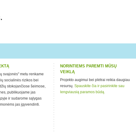
.
EKTĄ
NORINTIEMS PAREMTI MŪSŲ
VEIKLĄ
kų svajonės" metu renkame
Projekto augimui bei plėtrai reikia daugiau
ų socialinės rizikos bei
resursų.
Spauskite čia ir pasirinkite sau
ūdžių stokojančiose šeimose,
lengviausią paramos būdą.
ones, publikuojame jas
lapyje ir sudarome sąlygas
žmonėms jas įgyvendinti.