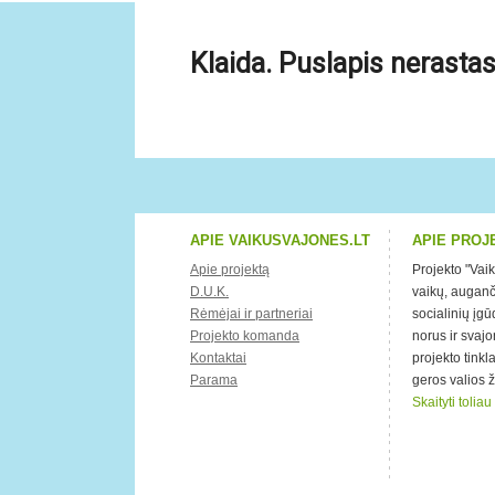
Klaida. Puslapis nerastas
APIE VAIKUSVAJONES.LT
APIE PROJ
Apie projektą
Projekto "Vai
D.U.K.
vaikų, auganči
Rėmėjai ir partneriai
socialinių įg
Projekto komanda
norus ir svaj
Kontaktai
projekto tink
Parama
geros valios 
Skaityti toliau