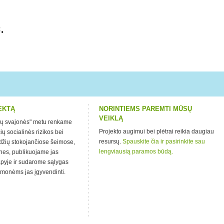
.
EKTĄ
NORINTIEMS PAREMTI MŪSŲ
VEIKLĄ
kų svajonės" metu renkame
Projekto augimui bei plėtrai reikia daugiau
ų socialinės rizikos bei
resursų.
Spauskite čia ir pasirinkite sau
ūdžių stokojančiose šeimose,
lengviausią paramos būdą.
ones, publikuojame jas
lapyje ir sudarome sąlygas
žmonėms jas įgyvendinti.