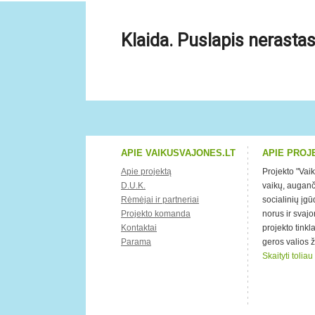
Klaida. Puslapis nerastas
APIE VAIKUSVAJONES.LT
APIE PROJ
Apie projektą
Projekto "Vai
D.U.K.
vaikų, auganči
Rėmėjai ir partneriai
socialinių įg
Projekto komanda
norus ir svaj
Kontaktai
projekto tink
Parama
geros valios 
Skaityti toliau