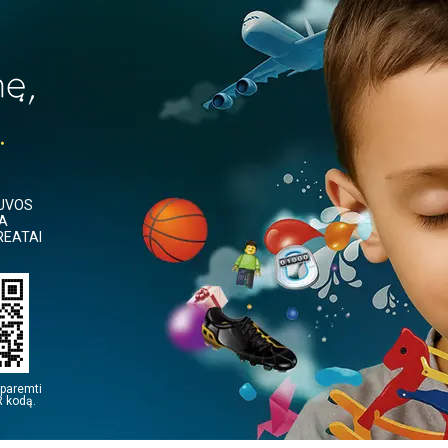
TUVOS
IA
REATAI
paremti
 kodą.