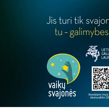
LIE
GAL
LAU
Norėdami mus 
skenuokite QR