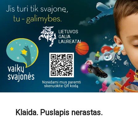
LIETUVOS
GALIA
LAUREATAI
Norėdami mus paremti
skenuokite QR kodą.
Klaida. Puslapis nerastas.