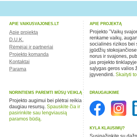
APIE VAIKUSVAJONES.LT
APIE PROJEKTĄ
Projekto "Vaikų svaj
Apie projektą
renkame vaikų, augan
D.U.K.
socialinės rizikos bei 
Rėmėjai ir partneriai
įgūdžių stokojančios
Projekto komanda
norus ir svajones, pu
Kontaktai
jas projekto tinklapyj
sąlygas geros valios
Parama
įgyvendinti.
Skaityti to
NORINTIEMS PAREMTI MŪSŲ VEIKLĄ
DRAUGAUKIME
Projekto augimui bei plėtrai reikia
daugiau resursų.
Spauskite čia ir
pasirinkite sau lengviausią
paramos būdą.
KYLA KLAUSIMŲ?
Susipažinkite su dažn