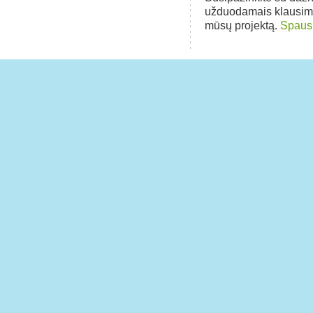
užduodamais klausim
mūsų projektą.
Spausk