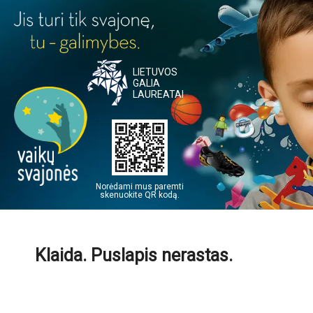
LIETUVOS
GALIA
LAUREATAI
Norėdami mus paremti
skenuokite QR kodą.
Klaida. Puslapis nerastas.