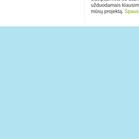
užduodamais klausim
mūsų projektą.
Spausk