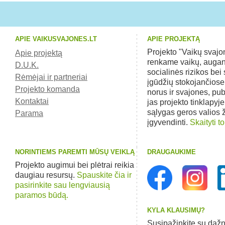
APIE VAIKUSVAJONES.LT
APIE PROJEKTĄ
Projekto "Vaikų svaj
Apie projektą
renkame vaikų, augan
D.U.K.
socialinės rizikos bei 
Rėmėjai ir partneriai
įgūdžių stokojančios
Projekto komanda
norus ir svajones, pu
Kontaktai
jas projekto tinklapyj
sąlygas geros valios
Parama
įgyvendinti.
Skaityti to
NORINTIEMS PAREMTI MŪSŲ VEIKLĄ
DRAUGAUKIME
Projekto augimui bei plėtrai reikia
daugiau resursų.
Spauskite čia ir
pasirinkite sau lengviausią
paramos būdą.
KYLA KLAUSIMŲ?
Susipažinkite su dažn