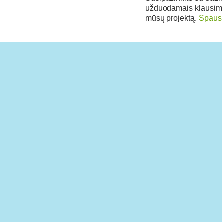
užduodamais klausim
mūsų projektą.
Spausk