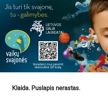
LIETUVOS
GALIA
LAUREATAI
Norėdami mus paremti
skenuokite QR kodą.
Klaida. Puslapis nerastas.