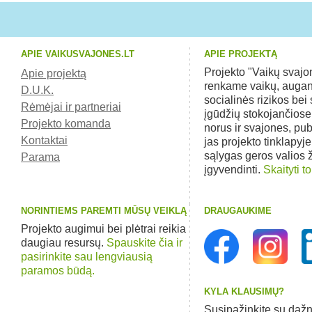
APIE VAIKUSVAJONES.LT
APIE PROJEKTĄ
Projekto "Vaikų svaj
Apie projektą
renkame vaikų, augan
D.U.K.
socialinės rizikos bei 
Rėmėjai ir partneriai
įgūdžių stokojančios
Projekto komanda
norus ir svajones, pu
Kontaktai
jas projekto tinklapyj
sąlygas geros valios
Parama
įgyvendinti.
Skaityti to
NORINTIEMS PAREMTI MŪSŲ VEIKLĄ
DRAUGAUKIME
Projekto augimui bei plėtrai reikia
daugiau resursų.
Spauskite čia ir
pasirinkite sau lengviausią
paramos būdą.
KYLA KLAUSIMŲ?
Susipažinkite su dažn