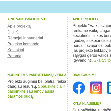
APIE VAIKUSVAJONES.LT
APIE PROJEKTĄ
Projekto "Vaikų svaj
Apie projektą
renkame vaikų, augan
D.U.K.
socialinės rizikos bei 
Rėmėjai ir partneriai
įgūdžių stokojančios
Projekto komanda
norus ir svajones, pu
Kontaktai
jas projekto tinklapyj
sąlygas geros valios
Parama
įgyvendinti.
Skaityti to
NORINTIEMS PAREMTI MŪSŲ VEIKLĄ
DRAUGAUKIME
Projekto augimui bei plėtrai reikia
daugiau resursų.
Spauskite čia ir
pasirinkite sau lengviausią
paramos būdą.
KYLA KLAUSIMŲ?
Susipažinkite su dažn