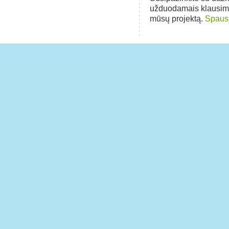
užduodamais klausim
mūsų projektą.
Spausk