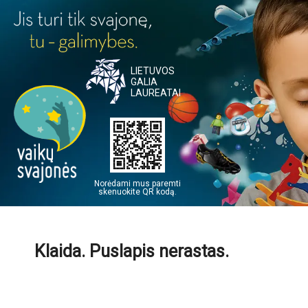
LIETUVOS
GALIA
LAUREATAI
Norėdami mus paremti
skenuokite QR kodą.
Klaida. Puslapis nerastas.